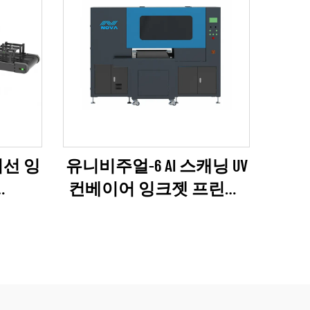
외선 잉
유니비주얼-6 AI 스캐닝 UV
컨베이어 잉크젯 프린터
)
(리코 제6 시리즈)