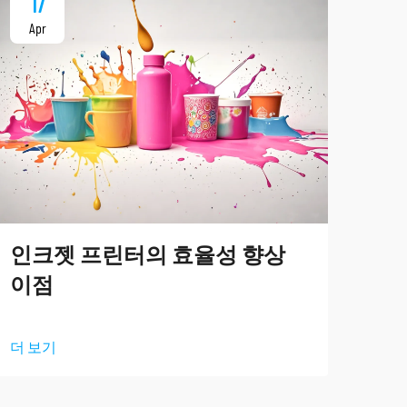
17
1
Apr
Ap
다
인크젯 프린터의 효율성 향상
탐
이점
더 
더 보기