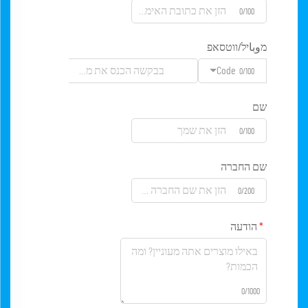
0/100
מوباיל/ווטסאפ
Code
0/100
שם
0/100
שם החברה
0/200
הודעה
0/1000