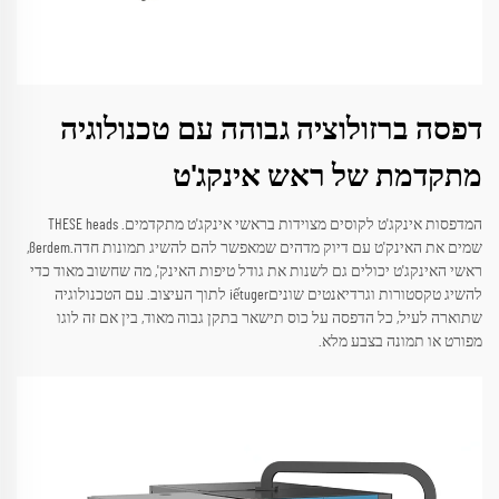
דפסה ברזולוציה גבוהה עם טכנולוגיה
מתקדמת של ראש אינקג'ט
המדפסות אינקג'ט לקוסים מצוידות בראשי אינקג'ט מתקדמים. THESE heads
שמים את האינק'ט עם דיוק מדהים שמאפשר להם להשיג תמונות חדה.ßerdem,
ראשי האינקג'ט יכולים גם לשנות את גודל טיפות האינק', מה שחשוב מאוד כדי
להשיג טקסטורות וגרדיאנטים שוניםiếtuger לתוך העיצוב. עם הטכנולוגיה
שתוארה לעיל, כל הדפסה על כוס תישאר בתקן גבוה מאוד, בין אם זה לוגו
מפורט או תמונה בצבע מלא.