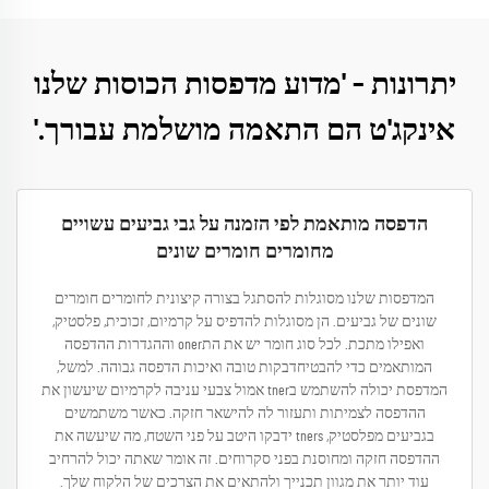
יתרונות – 'מדוע מדפסות הכוסות שלנו
אינקג'ט הם התאמה מושלמת עבורך.'
הדפסה מותאמת לפי הזמנה על גבי גביעים עשויים
מחומרים חומרים שונים
המדפסות שלנו מסוגלות להסתגל בצורה קיצונית לחומרים חומרים
שונים של גביעים. הן מסוגלות להדפיס על קרמיום, זכוכית, פלסטיק,
ואפילו מתכת. לכל סוג חומר יש את התoner וההגדרות ההדפסה
המותאמים כדי להבטיחדבקות טובה ואיכות הדפסה גבוהה. למשל,
המדפסת יכולה להשתמש בtner אמול צבעי עניבה לקרמיום שיעשון את
ההדפסה לצמיתות ותעזור לה להישאר חזקה. כאשר משתמשים
בגביעים מפלסטיק, tners ידבקו היטב על פני השטח, מה שיעשה את
ההדפסה חזקה ומחוסנת בפני סקרוחים. זה אומר שאתה יכול להרחיב
עוד יותר את מגוון תכנייך ולהתאים את הצרכים של הלקוח שלך.