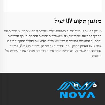
מנגנון תקוע UV יעיל
מנגנון תקיעת UV יעיל מובנה בדפסות שלנו. מערכת זו מסיימת כמעט מיידית את
תהליך התקיעה של האינק, מה שמשפר את מהירות ההפקה. בנוסף, העמידות
וההתנגד התנגדות לפגמים ולכיבוי משופרים באמצעות תהליך התקיעה של ה-
UV.ßerdem, האינק תדבק על פני הכוסות גם אם הן עשויות מ质erials קושיים
להדפסה. זה משפר בצורה דרמטית את איכות הדפסים ומעלה את העמידות של
הכוסות.