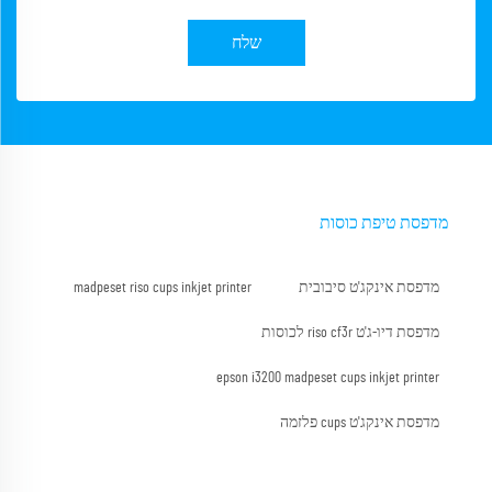
שלח
מדפסת טיפת כוסות
מדפסת אינקג'ט סיבובית
madpeset riso cups inkjet printer
מדפסת דיו-ג'ט riso cf3r לכוסות
epson i3200 madpeset cups inkjet printer
מדפסת אינקג'ט cups פלזמה