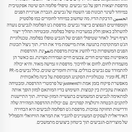
מדפסת יוצאות דופן על גבי גביעים. טיפולי פלזמה הם שיטה אפקטיבית
במיוחד לשינוי תכונות פני השטח של גביעים, הגברת אנרגיית הפנים
וتحسين הדבקת הדיו, מה שחשוב במיוחד לחומרים כמו פלסטיק
וקומפוזיטים הנפוצים בייצור גביעים. מדפסת ג'ט הפלזמה לגביעים נועדה
להשתלב באופן חלק במערכות טיפול בפלזמה, ומבטיחה תהליך ייצור
רציף ויעיל. לאחר שטיפולי הפנים של הגביע טופלו בפלזמה, טכנולוגיית
הג'ט המתקדמת בתנועה אחת מיישמת מיד את הדיו, תוך ניצול תכונות
הפנים המשופרות כדי להשיג איכות מדפסת מتفوינת. ההדפסות
מאופיינות בפרטים חדים, צבעים חיים ועמידות מצוינת, גם כאשר הן
מועמדות לחום, לחום או לחיכוך. מדפסת זו גמישה מאוד, והיא יכולה
להתמודד עם גביעים בגדלים, צורות וחומרים שונים, כולל גביעים מ-PP,
PE, PET ומניר. טכנולוגיית הסקנינג המבוססת על בינה מלאכותית
מאפשרת פיקוח בזמן אמת ותjustment של פרמטרי ההדפסה, ומבטיחה
תוצאות עקביות בין קבוצות. השימוש בדיו המותאם למזון הופך אותה
למתאימה לגביעים המשמשים בתעשייה המזון-שתייה, תוך התיישנות
לתקנים הבטחה ורגולציה קפדניים. עם יכולות ההדפסה המהירה שלה
ודרישות תחזוקה נמוכות, מדפסת ג'ט הפלזמה לגביעים היא הבחירה
האידיאלית לעסקים המעוניינים להגביר את המראה הוויזואלי והסמליל
של מוצריהם-הגביעים תוך ביטחון ביצועים מתמשכים.