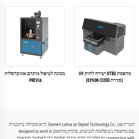
(סדרת EPSON I1600)
(סדרת RICOH Gen6)
מדפסת DTB2 ישירה לתיק UV
מכונה לטיפול מוקדם אוניברסלית
(סדרת EPSON I3200)
PREVIA
(plasma / flame / pyrosil לאו
דווקא)
חברת Xiamen Luhua jie Digital Technology Co., Ltd. היא מובילה בתוכנית
עם מדפסת ג'ט פלזמה לגביעים, פתרון מותאם designed to work in
conjunction with טכנולוגיית קדם עיבוד פלזמה כדי לאפשר תוצאות