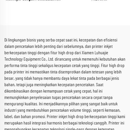
(RICOH Gen6 Series)
(plasma / api / pyrosil opsional)
Di lingkungan bisnis yang serba cepat saat ini, kecepatan dan efisiensi
dalam pencetakan lebih penting dari sebelumnya, dan printer inkjet
berkecepatan tinggi dengan fitur high drop dari Xiamen Luhuajie
Technology Equipment Co., Ltd. dirancang untuk memenuhi kebutuhan akan
performa tinta tinggi sekaligus kecepatan cetak yang tinggi. Fitur high drop
pada printer ini memastikan tinta disemprotkan dalam tetesan yang lebih
besar, yang tidak hanya membantu daya lekat tinta pada berbagai jenis
bahan, tetapi juga meningkatkan kecepatan pencetakan. Saat
dikombinasikan dengan kemampuan cetak yang cepat, hal ini
memungkinkan penyelesaian tugas pencetakan secara cepat tanpa
mengurangi kualitas. Ini menjadikannya pilihan yang sangat baik untuk
industri yang membutuhkan pencetakan volume tinggi, seperti kemasan,
label, dan bahan promosi. Printer inkjet high drop berkecepatan tinggi kami
merupakan hasil integrasi harmonis berbagai teknologi canggih. Printer ini
menggabungkan kecepatan teknologi single-pass dengan ketepatan