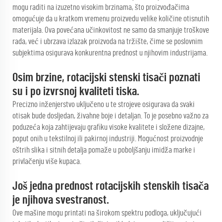
mogu raditi na izuzetno visokim brzinama, što proizvođačima
omogućuje da u kratkom vremenu proizvedu velike količine otisnutih
materijala. Ova povećana učinkovitost ne samo da smanjuje troškove
rada, već i ubrzava izlazak proizvoda na tržište, čime se poslovnim
subjektima osigurava konkurentna prednost u njihovim industrijama.
Osim brzine, rotacijski stenski tisači poznati
su i po izvrsnoj kvaliteti tiska.
Precizno inženjerstvo uključeno u te strojeve osigurava da svaki
otisak bude dosljedan, živahne boje i detaljan. To je posebno važno za
poduzeća koja zahtijevaju grafiku visoke kvalitete i složene dizajne,
poput onih u tekstilnoj ili pakirnoj industriji. Mogućnost proizvodnje
oštrih slika i sitnih detalja pomaže u poboljšanju imidža marke i
privlačenju više kupaca.
Još jedna prednost rotacijskih stenskih tisača
je njihova svestranost.
Ove mašine mogu printati na širokom spektru podloga, uključujući