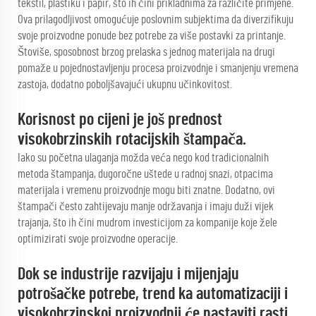
tekstil, plastiku i papir, što ih čini prikladnima za različite primjene.
Ova prilagodljivost omogućuje poslovnim subjektima da diverzifikuju
svoje proizvodne ponude bez potrebe za više postavki za printanje.
Štoviše, sposobnost brzog prelaska s jednog materijala na drugi
pomaže u pojednostavljenju procesa proizvodnje i smanjenju vremena
zastoja, dodatno poboljšavajući ukupnu učinkovitost.
Korisnost po cijeni je još prednost
visokobrzinskih rotacijskih štampača.
Iako su početna ulaganja možda veća nego kod tradicionalnih
metoda štampanja, dugoročne uštede u radnoj snazi, otpacima
materijala i vremenu proizvodnje mogu biti znatne. Dodatno, ovi
štampači često zahtijevaju manje održavanja i imaju duži vijek
trajanja, što ih čini mudrom investicijom za kompanije koje žele
optimizirati svoje proizvodne operacije.
Dok se industrije razvijaju i mijenjaju
potrošačke potrebe, trend ka automatizaciji i
visokobrzinskoj proizvodnji će nastaviti rasti.