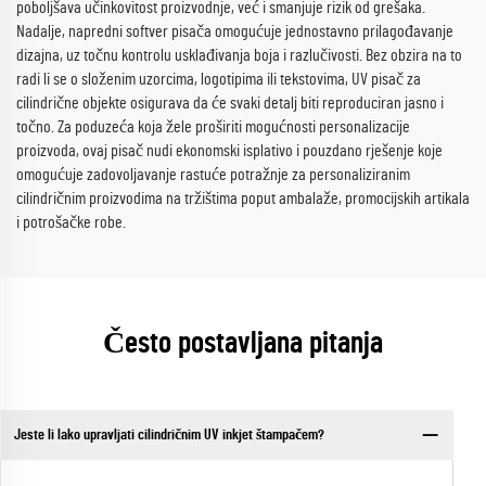
poboljšava učinkovitost proizvodnje, već i smanjuje rizik od grešaka.
Nadalje, napredni softver pisača omogućuje jednostavno prilagođavanje
dizajna, uz točnu kontrolu usklađivanja boja i razlučivosti. Bez obzira na to
radi li se o složenim uzorcima, logotipima ili tekstovima, UV pisač za
cilindrične objekte osigurava da će svaki detalj biti reproduciran jasno i
točno. Za poduzeća koja žele proširiti mogućnosti personalizacije
proizvoda, ovaj pisač nudi ekonomski isplativo i pouzdano rješenje koje
omogućuje zadovoljavanje rastuće potražnje za personaliziranim
cilindričnim proizvodima na tržištima poput ambalaže, promocijskih artikala
i potrošačke robe.
Često postavljana pitanja
Jeste li lako upravljati cilindričnim UV inkjet štampačem?