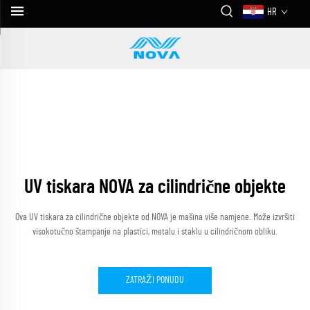
HR
UV tiskara NOVA za cilindrične objekte
Ova UV tiskara za cilindrične objekte od NOVA je mašina više namjene. Može izvršiti
visokotučno štampanje na plastici, metalu i staklu u cilindričnom obliku.
ZATRAŽI PONUDU