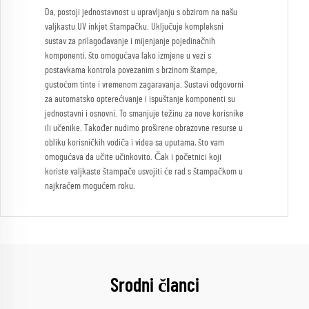
Da, postoji jednostavnost u upravljanju s obzirom na našu
valjkastu UV inkjet štampačku. Uključuje kompleksni
sustav za prilagođavanje i mijenjanje pojedinačnih
komponenti, što omogućava lako izmjene u vezi s
postavkama kontrola povezanim s brzinom štampe,
gustoćom tinte i vremenom zagaravanja. Sustavi odgovorni
za automatsko opterećivanje i ispuštanje komponenti su
jednostavni i osnovni. To smanjuje težinu za nove korisnike
ili učenike. Također nudimo proširene obrazovne resurse u
obliku korisničkih vodiča i videa sa uputama, što vam
omogućava da učite učinkovito. Čak i početnici koji
koriste valjkaste štampače usvojiti će rad s štampačkom u
najkraćem mogućem roku.
Srodni članci