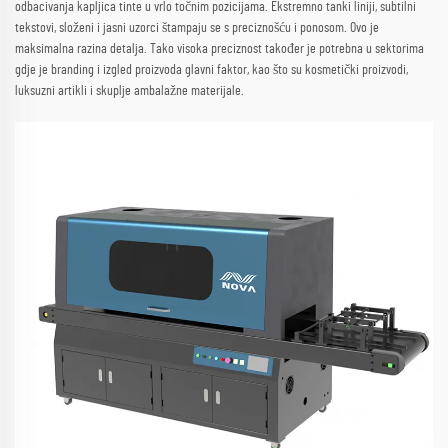
odbacivanja kapljica tinte u vrlo točnim pozicijama. Ekstremno tanki liniji, subtilni
tekstovi, složeni i jasni uzorci štampaju se s preciznošću i ponosom. Ovo je
maksimalna razina detalja. Tako visoka preciznost također je potrebna u sektorima
gdje je branding i izgled proizvoda glavni faktor, kao što su kosmetički proizvodi,
luksuzni artikli i skuplje ambalažne materijale.