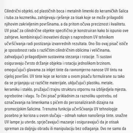
Cilindrični objekti, od plastičnih boca i metalnih limenki do keramičkih šalica
i tuba za kozmetiku, zahtijevaju rješenje za tisak koje se može prilagoditi
njihovim zakrivljenim površinama, a da pritom očuva preciznost i kvalitetu.
UV pisač za cilindrične objekte specifično je konstruiran kako bi ispunio ove
zahtjeve, kombinirajući inovativni dizajn s naprednom UV tehnikom
učvršćivanja radi postizanja izvanrednih rezultata. Ono što ovaj pisač ističe
je sposobnost rada s različitim cilindričnim oblicima i veličinama,
zahvaljujući prilagodljivim sustavima stezanja i rotacije. Ti sustavi
osiguravaju čvrsto držanje objekta i rotaciju jednolikom brzinom,
omogućujući glavama za inkjet tinte da ravnomjerno nanose UV tintu na
cijeloj površini. UV tinte koje se koriste u ovom pisaču formulirane su tako
da se prijanjaju uz različite materijale, uključujući plastiku, metale,
keramiku i staklo, pružajući trajnu strukturu otpornu na izblijedjela mjesta,
ogrebotine i vlagu. To čini pisač prikladnim za raznoliku upotrebu, od
označavanja na limenkama s pićem do personaliziranih dizajna na
promocijskim šalicima. Trenutna funkcija učvršćivanja UV tehnologije
posebno je korisna u ovom slučaju – odmah nakon nanošenja tinte, snažne
UV lampe ju utvrde, sprječavajući mazanje i osiguravajući da je otisak
spreman za daljnjju obradu ili manipulaciju bez odlaganja. Ovo ne samo da