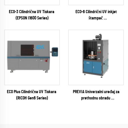
ECO-3 Cilindrična UV Tiskara
ECO-6 Cilindrični UV inkjet
(EPSON I1600 Series)
štampač
(EPSON I1600 Series)
ECO Plus Cilindrična UV Tiskara
PREVIA Univerzalni uređaj za
(RICOH Gen6 Series)
prethodnu obradu
(plazma / plamena / pyrosil
opcionalno)