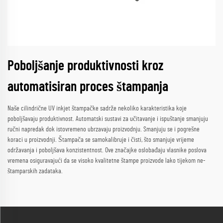
Poboljšanje produktivnosti kroz
automatisiran proces štampanja
Naše cilindrične UV inkjet štampačke sadrže nekoliko karakteristika koje
poboljšavaju produktivnost. Automatski sustavi za učitavanje i ispuštanje smanjuju
ručni napredak dok istovremeno ubrzavaju proizvodnju. Smanjuju se i pogrešne
koraci u proizvodnji. Štampača se samokalibruje i čisti, što smanjuje vrijeme
održavanja i poboljšava konzistentnost. Ove značajke oslobađaju vlasnike poslova
vremena osiguravajući da se visoko kvalitetne štampe proizvode lako tijekom ne-
štamparskih zadataka.