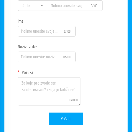
Code
0/100
Ime
0/100
Naziv tvrtke
0/200
Poruka
0/1000
Pošalji