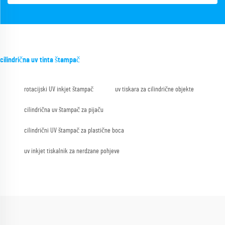
cilindrična uv tinta štampač
rotacijski UV inkjet štampač
uv tiskara za cilindrične objekte
cilindrična uv štampač za pijaču
cilindrični UV štampač za plastične boca
uv inkjet tiskalnik za nerdzane pohjeve