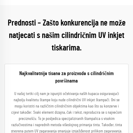
Prednosti – Zašto konkurencija ne može
natjecati s našim cilindričnim UV inkjet
tiskarima.
Najkvalitetnije tisane za proizvode s cilindričnim
površinama
U našoj tvrtki cilj nam je ispunjiti očekivanja naših kupaca osiguravajući
najbolju kvalitetu štampe koju nude cilindrični UV inkjet štampači. Oni se
mogu koristiti na različitim cilindričnim objektima kao što su konzerve i
cijevi također. Svaki element dizajna, čak i tekst, reproducira se s najvećom
preciznošću. To je posljedica specijaliziranih štampalica s visokim
razlučivostima i naprednih metoda višeslojnog primanja tinta. Također, tinta
stvorena putem UV zagaravanja smanjuje iznježđenost prilikom zagaravanja.