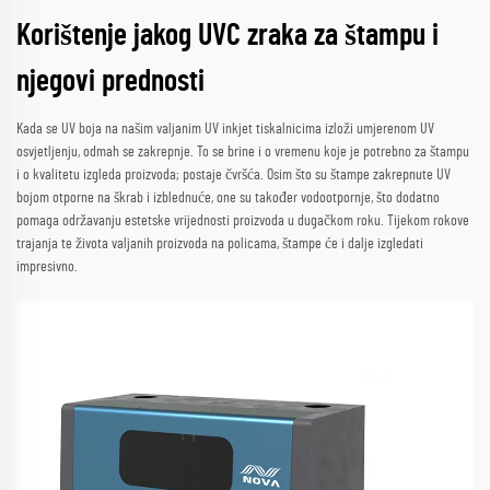
Korištenje jakog UVC zraka za štampu i
njegovi prednosti
Kada se UV boja na našim valjanim UV inkjet tiskalnicima izloži umjerenom UV
osvjetljenju, odmah se zakrepnje. To se brine i o vremenu koje je potrebno za štampu
i o kvalitetu izgleda proizvoda; postaje čvršća. Osim što su štampe zakrepnute UV
bojom otporne na škrab i izblednuće, one su također vodootpornje, što dodatno
pomaga održavanju estetske vrijednosti proizvoda u dugačkom roku. Tijekom rokove
trajanja te života valjanih proizvoda na policama, štampe će i dalje izgledati
impresivno.