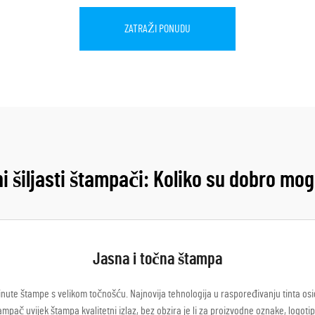
ZATRAŽI PONUDU
i šiljasti štampači: Koliko su dobro mogu
Jasna i točna štampa
inute štampe s velikom točnošću. Najnovija tehnologija u raspoređivanju tinta osig
tampač uvijek štampa kvalitetni izlaz, bez obzira je li za proizvodne oznake, logoti