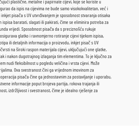
ujući plastične, metalne i papirnate cijevi, koje se koriste u
igurao da ispis na cijevima ne bude samo visokokvalitetan, već i
i inkjet pisača s UV utvrđivanjem je sposobnost stvaranja otisaka
spisa baratati, slagati ili pakirati, čime se eliminira potreba za
nda vrijedi. Sposobnost pisača da s preciznošću rukuje
igurava glatko i ravnomjerno rotiranje cijevi tijekom ispisa,
ipa ili detaljnih informacija o proizvodu, inkjet pisač s UV
vrsti na široki raspon materijala cijevi, uključujući one glatke,
 čak i nakon dugotrajnog izlaganja tim elementima. To je ključno za
m nudi fleksibilnost u pogledu veličina i vrsta cijevi. Može
aterijalima. Ova svestranost čini ga vrijednom imovinom za
ska operacija pisača čine ga jednostavnim za postavljanje i uporabu,
ne informacije poput brojeva partija, rokova trajanja ili
ost, izdržljivost i svestranost, čime je idealno rješenje za