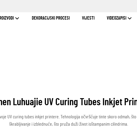
ROIZVODI
DEKORACIJSKI PROCESI
VIJESTI
VIDEOZAPISI
en Luhuajie UV Curing Tubes Inkjet Pri
oje UV curing tubes inkjet printere. Tehnologija očvršćuje tinte skoro odmah, št
škrabljivanje i izblednuće, što pruža duži život isštampanim cilindrima.