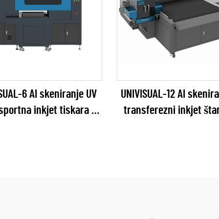
SUAL-6 AI skeniranje UV
UNIVISUAL-12 AI skenir
sportna inkjet tiskara
transferezni inkjet š
RICOH Gen6 Series)
(RICOH Gen6 Serie