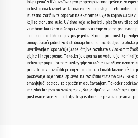
Inkjet pisač s UV utvrđivanjem je specijalizirano rješenje za ispis 
industrijama kozmetike, farmaceutske industrije, prehrambene indu
izuzetno izdržljiv te otporan na ekstremne uvjete kojima su cijev
koji se trenutno suše. UV tinta koja se koristi u pisaču utvrdi se 
zasebnim korakom sušenja i znatno skraćuje vrijeme proizvodnje
cilindričnim oblikom cijevi još je jedna ključna prednost. Opreml
omogućujući jednoliku distribuciju tinte i oštre, dosljedne otiske 
utvrđivanjem isporučuje jasne, čitljive rezultate s visokom točnošć
sjajne ili nepropusne. Također je otporna na vodu, ulje, kemikalij
industrije poput farmaceutske, gdje su točne i izdržljive oznake n
primati cijevi različitih promjera i duljina, od malih kozmetičkih c
poslovanje koje treba ispisivati na različitim vrstama cijevi kako 
smanjujući potrebu za opsežnim obučavanjem. Također podržava isp
serijskih brojeva na svakoj cijevi, što je ključno za praćenje i upr
poslovanje koje želi poboljšati sposobnosti ispisa na cijevima i pr