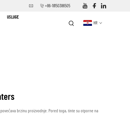
+86-18150386505
USLUGE
HR
nters
o povećava brzinu proizvodnje. Pored toga, tinte su otporne na