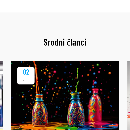
Srodni članci
02
Jul