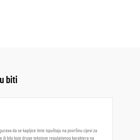
 biti
urava da se kapljice tinte ispuštaju na površinu cijevi za
pe ili bilo koje druge tekstove regulativnog karaktera na