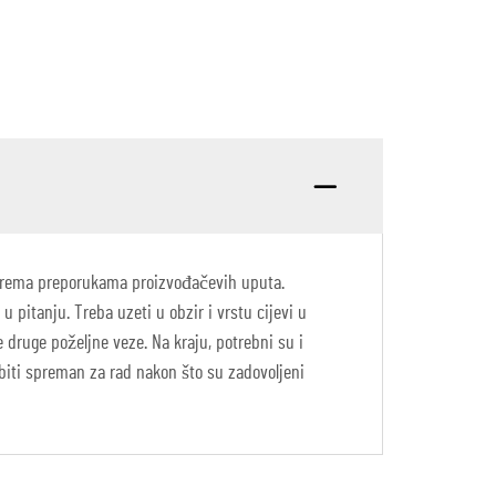
dža prema preporukama proizvođačevih uputa.
 pitanju. Treba uzeti u obzir i vrstu cijevi u
e druge poželjne veze. Na kraju, potrebni su i
o biti spreman za rad nakon što su zadovoljeni