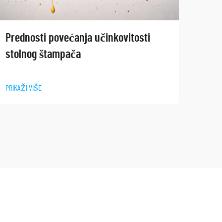
Istr
Prednosti povećanja učinkovitosti
šta
stolnog štampača
PRIKAŽ
PRIKAŽI VIŠE