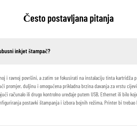
Često postavljana pitanja
tubusni inkjet štampač?
lnoj i ravnoj površini, a zatim se fokusirati na instalaciju tinta kartri
ući promjer, duljinu i omogućena prikladna brzina davanja za vrstu cijevi u
ajući računalo ili drugo kontrolno uređaje putem USB, Ethernet ili bilo koj
onfiguriranja postavki štampanja i izbora bojnih režima. Printer bi treba