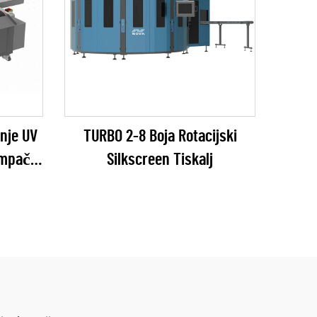
anje UV
TURBO 2-8 Boja Rotacijski
tampač
Silkscreen Tiskalj
s)