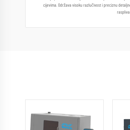
cijevima. Održava visoku razlučivost i preciznu detalj
raspliva