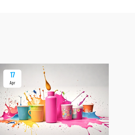
17
1
Apr
Ap