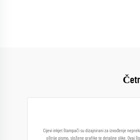
Četn
Cijevi inkjet štampači su dizajnirani za izvođenje neprek
oštrije pismo, složene grafike te detaljne slike. Ovaj š