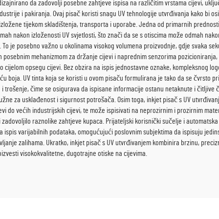
dizajnirano da zadovolji posebne zahtjeve ispisa na različitim vrstama cijevi, uključ
strije i pakiranja. Ovaj pisač koristi snagu UV tehnologije utvrđivanja kako bi os
i izložene tijekom skladištenja, transporta i uporabe. Jedna od primarnih prednost
odmah nakon izloženosti UV svjetlosti, što znači da se s otiscima može odmah nakon i
. To je posebno važno u okolinama visokog volumena proizvodnje, gdje svaka seku
jen posebnim mehanizmom za držanje cijevi i naprednim senzorima pozicioniranja, os
po cijelom opsegu cijevi. Bez obzira na ispis jednostavne oznake, kompleksnog logot
u boja. UV tinta koja se koristi u ovom pisaču formulirana je tako da se čvrsto prič
e i trošenje, čime se osigurava da ispisane informacije ostanu netaknute i čitljive
užne za usklađenost i sigurnost potrošača. Osim toga, inkjet pisač s UV utvrđivanje
ijevi do većih industrijskih cijevi, te može ispisivati na neprozirnim i prozirnim m
bi zadovoljilo raznolike zahtjeve kupaca. Prijateljski korisnički sučelje i automat
is varijabilnih podataka, omogućujući poslovnim subjektima da ispisuju jedinstve
avljanje zalihama. Ukratko, inkjet pisač s UV utvrđivanjem kombinira brzinu, precizn
oizvesti visokokvalitetne, dugotrajne otiske na cijevima.