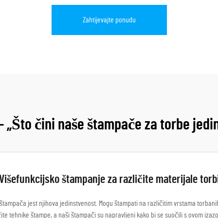
Zahtijevajte ponudu
- „Što čini naše štampače za torbe jed
Višefunkcijsko štampanje za različite materijale torb
 štampača jest njihova jedinstvenost. Mogu štampati na različitim vrstama torbanih
azličite tehnike štampe, a naši štampači su napravljeni kako bi se suočili s ovom iz