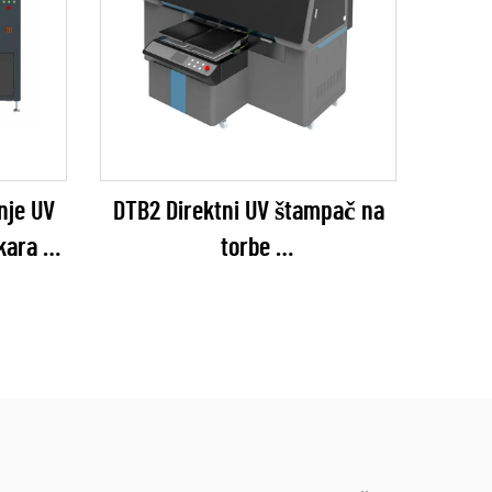
nje UV
DTB2 Direktni UV štampač na
skara
torbe
s)
(EPSON I3200 Series)