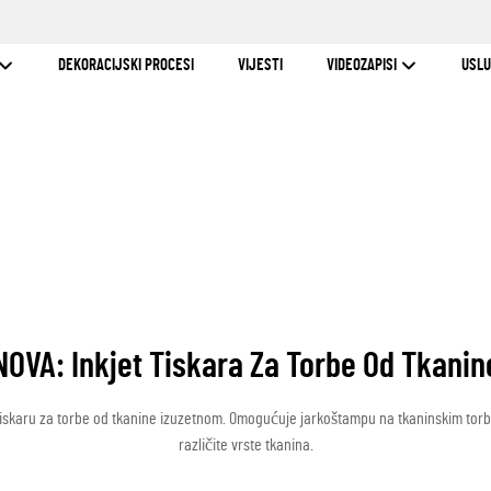
DEKORACIJSKI PROCESI
VIJESTI
VIDEOZAPISI
USL
NOVA: Inkjet Tiskara Za Torbe Od Tkanin
et tiskaru za torbe od tkanine izuzetnom. Omogućuje jarkoštampu na tkaninskim to
različite vrste tkanina.