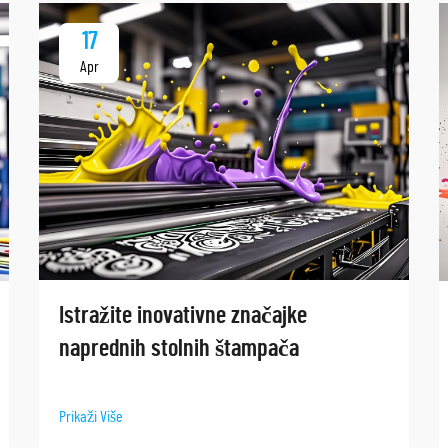
17
Apr
Istražite inovativne značajke
naprednih stolnih štampača
Prikaži Više