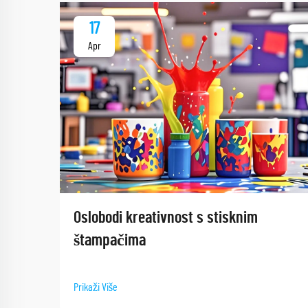
17
Apr
Oslobodi kreativnost s stisknim
štampačima
Prikaži Više