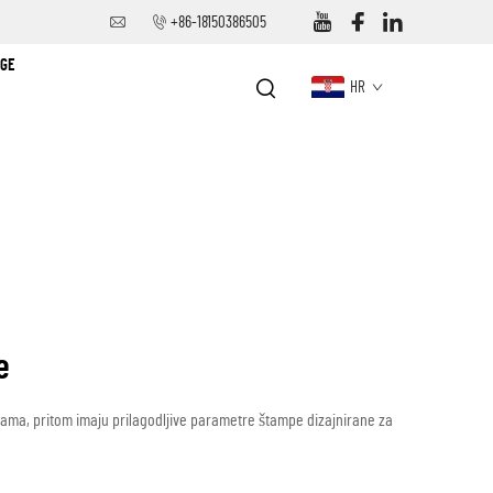
+86-18150386505
UGE
HR
e
rbama, pritom imaju prilagodljive parametre štampe dizajnirane za