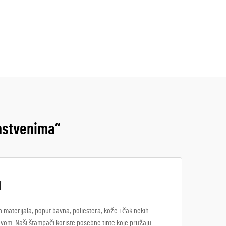
instvenima“
i
 materijala, poput bavna, poliestera, kože i čak nekih
azovom. Naši štampači koriste posebne tinte koje pružaju