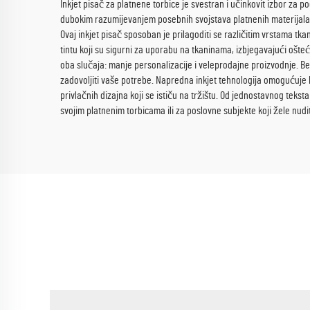
Inkjet pisač za platnene torbice je svestran i učinkovit izbor za p
dubokim razumijevanjem posebnih svojstava platnenih materijala i 
Ovaj inkjet pisač sposoban je prilagoditi se različitim vrstama tkan
tintu koji su sigurni za uporabu na tkaninama, izbjegavajući ošte
oba slučaja: manje personalizacije i veleprodajne proizvodnje. Bez
zadovoljiti vaše potrebe. Napredna inkjet tehnologija omogućuje 
privlačnih dizajna koji se ističu na tržištu. Od jednostavnog tek
svojim platnenim torbicama ili za poslovne subjekte koji žele nudi