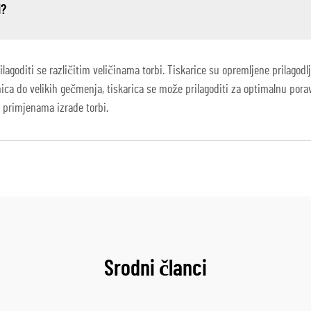
i?
lagoditi se različitim veličinama torbi. Tiskarice su opremljene prilagod
ica do velikih gečmenja, tiskarica se može prilagoditi za optimalnu porav
m primjenama izrade torbi.
Srodni članci