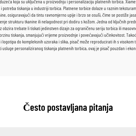
oduzeća koja su uključena u proizvodnju i personalizaciju platnenih torbica. Xiamen
potreba tiskanja u industriji torbica. Platnene torbice dolaze u raznim teksturam
ine, osiguravajući da tintu ravnomjerno upije i brzo se osuši, čime se postiže jasan 
ćenje strukturu tkanine ili nelagodnost pri dodiru s kožom. Jedna od ključnih pred
 obzira trebate li tiskati jedinstven dizajn za ograničenu seriju torbica ili maso
brzinu tiskanja, smanjujući vrijeme proizvodnje i povećavajući učinkovitost. Tak
sta i logotipa do kompleksnih uzoraka i slika, pisač može reproducirati ih s visok
ti usluge personaliziranog tiskanja platnenih torbica, ovaj je pisač pouzdan i eko
Često postavljana pitanja