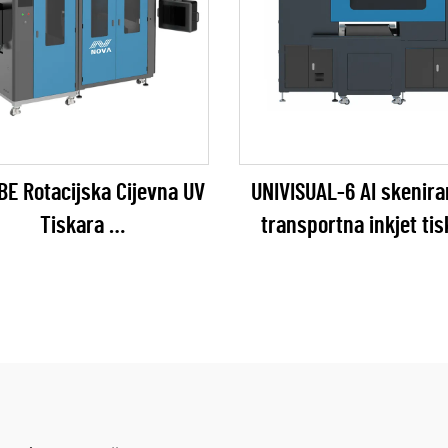
BE Rotacijska Cijevna UV
UNIVISUAL-6 AI skenira
Tiskara
transportna inkjet ti
EPSON I1600 Series)
(RICOH Gen6 Serie