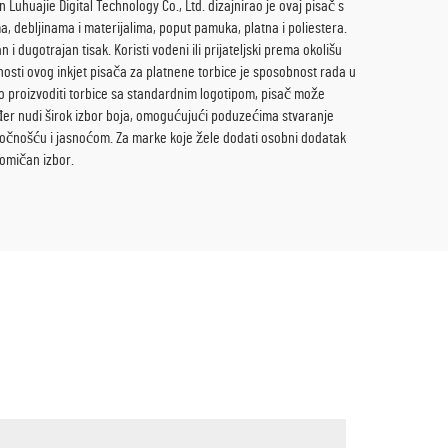
 Luhuajie Digital Technology Co., Ltd. dizajnirao je ovaj pisač s
a, debljinama i materijalima, poput pamuka, platna i poliestera.
i dugotrajan tisak. Koristi vodeni ili prijateljski prema okolišu
nosti ovog inkjet pisača za platnene torbice je sposobnost rada u
vno proizvoditi torbice sa standardnim logotipom, pisač može
ođer nudi širok izbor boja, omogućujući poduzećima stvaranje
om točnošću i jasnoćom. Za marke koje žele dodati osobni dodatak
nomičan izbor.