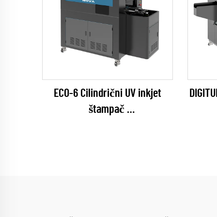
ECO-6 Cilindrični UV inkjet
DIGITU
štampač
(EPSON I1600 Series)
(