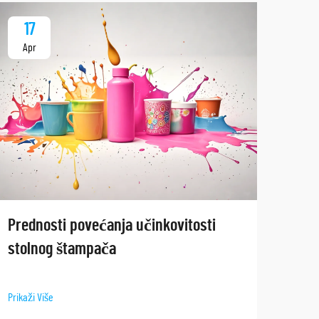
17
1
Apr
Ap
Istr
Prednosti povećanja učinkovitosti
šta
stolnog štampača
Prikaž
Prikaži Više