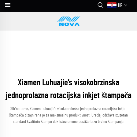
HR
Xiamen Luhuajie’s visokobrzinska
jednoprolazna rotacijska inkjet štampača
Slično tome, Xiamen Luhuajie’s visokobrzinska jednoprolazna rotacijska inkjet
štampača dizajnirana je za maksimalnu produktivnost. Uređaj održava izuzetan
standard kvalitete štampe dok istovremeno postiže brzu brzinu štampanja.