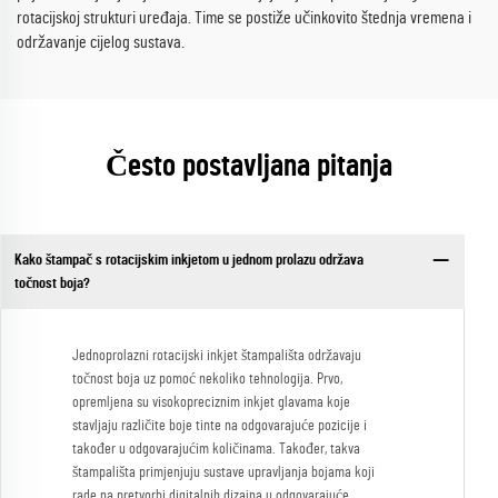
rotacijskoj strukturi uređaja. Time se postiže učinkovito štednja vremena i
održavanje cijelog sustava.
Često postavljana pitanja
Kako štampač s rotacijskim inkjetom u jednom prolazu održava
točnost boja?
Jednoprolazni rotacijski inkjet štampališta održavaju
točnost boja uz pomoć nekoliko tehnologija. Prvo,
opremljena su visokopreciznim inkjet glavama koje
stavljaju različite boje tinte na odgovarajuće pozicije i
također u odgovarajućim količinama. Također, takva
štampališta primjenjuju sustave upravljanja bojama koji
rade na pretvorbi digitalnih dizajna u odgovarajuće