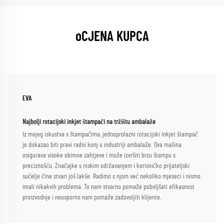
oCJENA KUPCA
EVA
Najbolji rotacijski inkjet štampači na tržištu ambalaže
Iz mojeg iskustva s štampačima, jednoprolazni rotacijski inkjet štampač
je dokazao biti pravi radni konj u industriji ambalaže. Ova mašina
osigurava visoke obimne zahtjeve i može izvršiti brzu štampu s
preciznošću. Značajke s niskim održavanjem i korisničko prijateljski
sučelje čine stvari još lakše. Radimo s njom već nekoliko mjeseci i nismo
imali nikakvih problema. To nam stvarno pomaže poboljšati efikasnost
proizvodnje i neosporno nam pomaže zadovoljiti klijente.