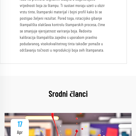
vrijednosti boja za štampu. Ti sustavi moraju uzeti u obzir
vrstu tinte, štamparski materijal i bojni profil kako bi se
postigao željeni rezultat. Pored toga, rotacijsko gibanje
štampališta olakšava kontrolu štamparskih procesa, čime
se smanjuje vjerojatnost variranja boja. Redovita
kalibracija štampališta zajedno s uporabom pravilno
podudaranog, visokokvalitetnog tinta također pomaže u
održavanju točnosti u reprodukciji boja svih štampanata.
Srodni članci
17
Apr