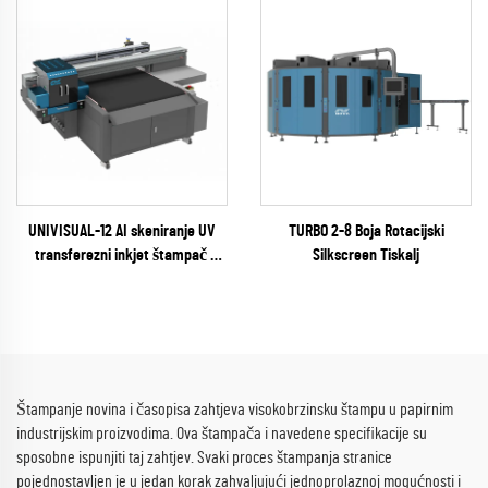
UNIVISUAL-12 AI skeniranje UV
TURBO 2-8 Boja Rotacijski
transferezni inkjet štampač
Silkscreen Tiskalj
(RICOH Gen6 Series)
Štampanje novina i časopisa zahtjeva visokobrzinsku štampu u papirnim
industrijskim proizvodima. Ova štampača i navedene specifikacije su
sposobne ispunjiti taj zahtjev. Svaki proces štampanja stranice
pojednostavljen je u jedan korak zahvaljujući jednoprolaznoj mogućnosti i