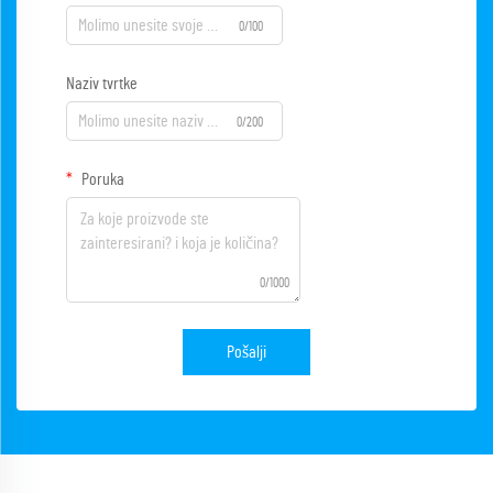
0/100
Naziv tvrtke
0/200
Poruka
0/1000
Pošalji