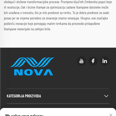
obidajući složene transformacijske procese. Promjena ključnih čimbenika poput boje
ili rezolucije, čak i brzine štampe za optimizaciju zadane štampane datoteke može
biti urađena u trenutku, što je vrlo prednost za tvrtku. To je dobra prednost za svaki
posao jer se vrijeme potrebno za stvaranje znatno smanjuje. Ukupno, ove značajke
podstiču inovacije koje pomagaju malim tvrtkama da proizvode prilagođene
štampane materijale na zahtjev brže.
KATEGORIJA PROIZVODA
BRZI LINKOVI