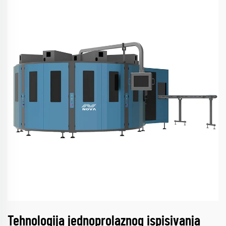
Tehnologija jednoprolaznog ispisivanja