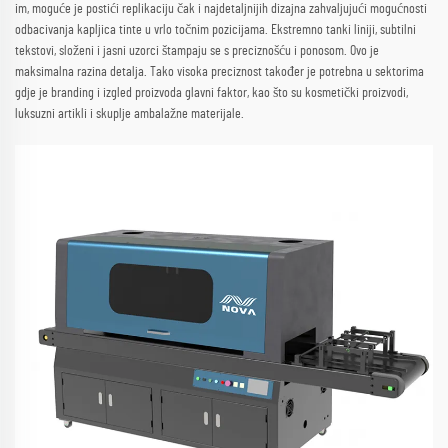
im, moguće je postići replikaciju čak i najdetaljnijih dizajna zahvaljujući mogućnosti
odbacivanja kapljica tinte u vrlo točnim pozicijama. Ekstremno tanki liniji, subtilni
tekstovi, složeni i jasni uzorci štampaju se s preciznošću i ponosom. Ovo je
maksimalna razina detalja. Tako visoka preciznost također je potrebna u sektorima
gdje je branding i izgled proizvoda glavni faktor, kao što su kosmetički proizvodi,
luksuzni artikli i skuplje ambalažne materijale.