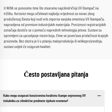
U NOVA se ponosimo time što stvaramo najcilindričniji UV štampač na
tržištu. Korisnici mogu očekivati najbolju vrijednost za novac zbog
produženog života koji nudi vrlo otporna vanjska omotnica UV štampača,
napravljena od premium industrijskih materijala. Preciznost registracijskih
označaja dostiće se s pomoću naprednih tehnologija jetova. Sustavi su
opremljeni za upravljanje nizom boja, čime se povećava privlačnost krajnjih
proizvoda. Bez obzira je li u pitanju maloprodukcija ili velikoproizvodnja,
sustavi uvijek će osigurati kvalitet.
Često postavljana pitanja
Kako mogu osigurati konzistentnu kvalitetu štampe uvjetovnog UV
tiskalnika za cilindrične predmete tijekom vremena?