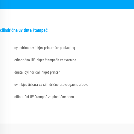
cilindrična uv tinta štampač
cylindrical uv inkjet printer for packaging
cilindrična UV inkjet štampača za tvornice
digital cylindrical inkjet printer
uv inkjet tiskara za cilindrične pravougaone zidove
cilindrični UV štampač za plastične boca