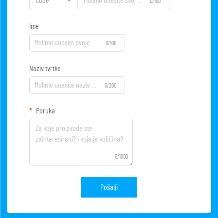
Code
0/100
Ime
0/100
Naziv tvrtke
0/200
Poruka
0/1000
Pošalji