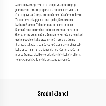
Stalno održavanje kvalitete štampe vašeg uređaja je
jednostavno. Pratite preporuke u korisničkom vodiču i
čistite glave za štampu preporučenim čišćaćima redovito.
To sprečava zakupljenje tinte i poboljšava ukupnu
kvalitetu štampe. Također, pratite razinu tinte, jer
štampač neće optimalno raditi s niskom razinom tinte
(koristi se na stalni način). Zamijenite kartuše s tinom kad
god je potrebno kako biste spriječili prekid u štampi.
Štampač također treba čuvati u čistoj, malo prašnoj sobi
kako bi se minimizirale šanse da neki čestici utječu na
proces štampe. Ukoliko se pojavljaju bilo kakvi problemi,
tehnička podrška je uvijek dostupna za pomoć.
Srodni članci