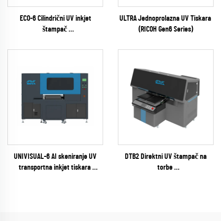
ECO-6 Cilindrični UV inkjet
ULTRA Jednoprolazna UV Tiskara
štampač
(RICOH Gen6 Series)
(EPSON I1600 Series)
UNIVISUAL-6 AI skeniranje UV
DTB2 Direktni UV štampač na
transportna inkjet tiskara
torbe
(RICOH Gen6 Series)
(EPSON I3200 Series)