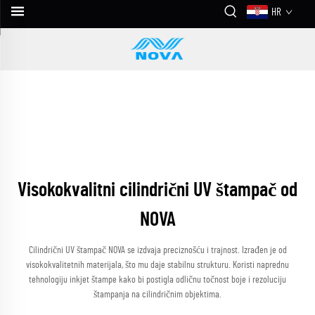
HR
Visokokvalitni cilindrični UV štampač od
NOVA
Cilindrični UV štampač NOVA se izdvaja preciznošću i trajnost. Izrađen je od
visokokvalitetnih materijala, što mu daje stabilnu strukturu. Koristi naprednu
tehnologiju inkjet štampe kako bi postigla odličnu točnost boje i rezoluciju
štampanja na cilindričnim objektima.