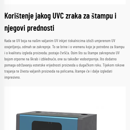
Korištenje jakog UVC zraka za štampu i
njegovi prednosti
Kada se UV boja na našim valjanim UV inkjet tiskalnicima izloži umjerenom UV
osvjetljenju, odmah se zakrepnje. To se brine i o vremenu koje je potrebno za štampu
i o kvalitetu izgleda proizvoda; postaje čvršća. Osim što su štampe zakrepnute UV
bojom otporne na škrab i izblednuće, one su također vodootpornje, što dodatno
pomaga održavanju estetske vrijednosti proizvoda u dugačkom roku. Tijekom rokove
trajanja te života valjanih proizvoda na policama, štampe će i dalje izgledati
impresivno.