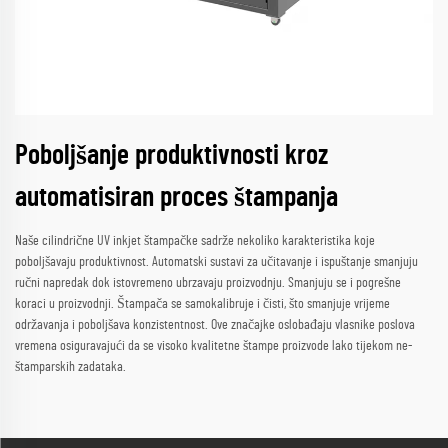
Poboljšanje produktivnosti kroz
automatisiran proces štampanja
Naše cilindrične UV inkjet štampačke sadrže nekoliko karakteristika koje
poboljšavaju produktivnost. Automatski sustavi za učitavanje i ispuštanje smanjuju
ručni napredak dok istovremeno ubrzavaju proizvodnju. Smanjuju se i pogrešne
koraci u proizvodnji. Štampača se samokalibruje i čisti, što smanjuje vrijeme
održavanja i poboljšava konzistentnost. Ove značajke oslobađaju vlasnike poslova
vremena osiguravajući da se visoko kvalitetne štampe proizvode lako tijekom ne-
štamparskih zadataka.