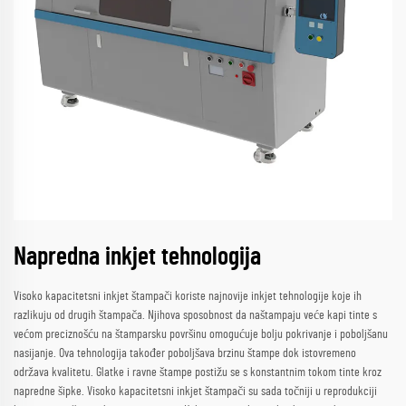
Napredna inkjet tehnologija
Visoko kapacitetsni inkjet štampači koriste najnovije inkjet tehnologije koje ih
razlikuju od drugih štampača. Njihova sposobnost da naštampaju veće kapi tinte s
većom preciznošću na štamparsku površinu omogućuje bolju pokrivanje i poboljšanu
nasijanje. Ova tehnologija također poboljšava brzinu štampe dok istovremeno
održava kvalitetu. Glatke i ravne štampe postižu se s konstantnim tokom tinte kroz
napredne šipke. Visoko kapacitetsni inkjet štampači su sada točniji u reprodukciji