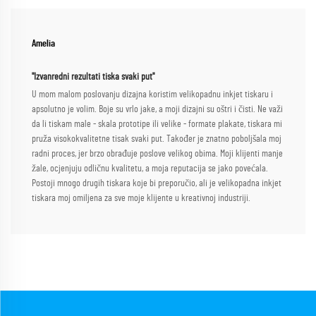
Amelia
"Izvanredni rezultati tiska svaki put"
U mom malom poslovanju dizajna koristim velikopadnu inkjet tiskaru i
apsolutno je volim. Boje su vrlo jake, a moji dizajni su oštri i čisti. Ne važi
da li tiskam male - skala prototipe ili velike - formate plakate, tiskara mi
pruža visokokvalitetne tisak svaki put. Također je znatno poboljšala moj
radni proces, jer brzo obrađuje poslove velikog obima. Moji klijenti manje
žale, ocjenjuju odličnu kvalitetu, a moja reputacija se jako povećala.
Postoji mnogo drugih tiskara koje bi preporučio, ali je velikopadna inkjet
tiskara moj omiljena za sve moje klijente u kreativnoj industriji.