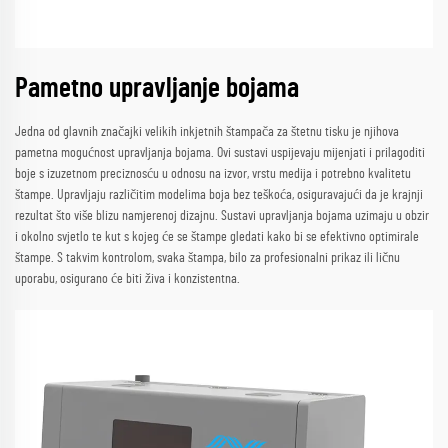
Pametno upravljanje bojama
Jedna od glavnih značajki velikih inkjetnih štampača za štetnu tisku je njihova
pametna mogućnost upravljanja bojama. Ovi sustavi uspijevaju mijenjati i prilagoditi
boje s izuzetnom preciznosću u odnosu na izvor, vrstu medija i potrebno kvalitetu
štampe. Upravljaju različitim modelima boja bez teškoća, osiguravajući da je krajnji
rezultat što više blizu namjerenoj dizajnu. Sustavi upravljanja bojama uzimaju u obzir
i okolno svjetlo te kut s kojeg će se štampe gledati kako bi se efektivno optimirale
štampe. S takvim kontrolom, svaka štampa, bilo za profesionalni prikaz ili ličnu
uporabu, osigurano će biti živa i konzistentna.