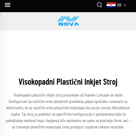
HR
Visokopadni Plastični Inkjet Stroj
Visokopadni plastični inkjet stroj proizveden od Xiamen Luhuajie se može
konfigurirati za različite vrste plastiknih predmeta, poput igračaka i omotača za
elektroniku, te za različite vrste plastičnih materijala što pruža izvrsnu fleksibilnost
tisaka. Taj stroj je podešen na specifične konfiguracije u postavkama kako bi
poboljšanje nasitosti boja i lepljenja bilo optimalno ne samo za praćenje formi, već i
za rizovanje plastičnih materijala, time pružajući izuzetne tiskane rezultate.