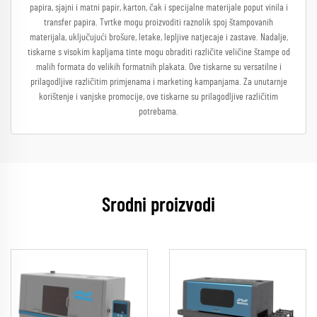
papira, sjajni i matni papir, karton, čak i specijalne materijale poput vinila i
transfer papira. Tvrtke mogu proizvoditi raznolik spoj štampovanih
materijala, uključujući brošure, letake, lepljive natjecaje i zastave. Nadalje,
tiskarne s visokim kapljama tinte mogu obraditi različite veličine štampe od
malih formata do velikih formatnih plakata. Ove tiskarne su versatilne i
prilagodljive različitim primjenama i marketing kampanjama. Za unutarnje
korištenje i vanjske promocije, ove tiskarne su prilagodljive različitim
potrebama.
Srodni proizvodi