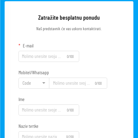
Zatražite besplatnu ponudu
Naš predstavnik će vas uskoro kontaktirati.
E-mail
0/100
Mobitel/Whatsapp
Code
0/100
Ime
0/100
Naziv tvrtke
0/200