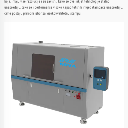
boja, imaju više rezolucije i su zavisni. Kako se ove inkjet tehnologije stalno
unapređuju, tako se i performanse visoko kapacitetsnih inkjet štampača unapređuju,
čime postaju prirodni izbor za visokokvalitetnu štampu.