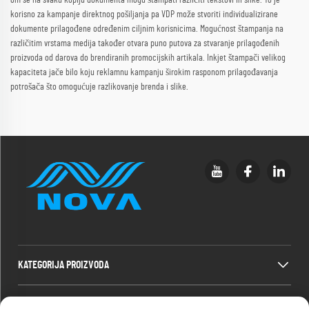
korisno za kampanje direktnog pošiljanja pa VDP može stvoriti individualizirane
dokumente prilagođene određenim ciljnim korisnicima. Mogućnost štampanja na
različitim vrstama medija također otvara puno putova za stvaranje prilagođenih
proizvoda od darova do brendiranih promocijskih artikala. Inkjet štampači velikog
kapaciteta jače bilo koju reklamnu kampanju širokim rasponom prilagođavanja
potrošača što omogućuje razlikovanje brenda i slike.
KATEGORIJA PROIZVODA
BRZI LINKOVI