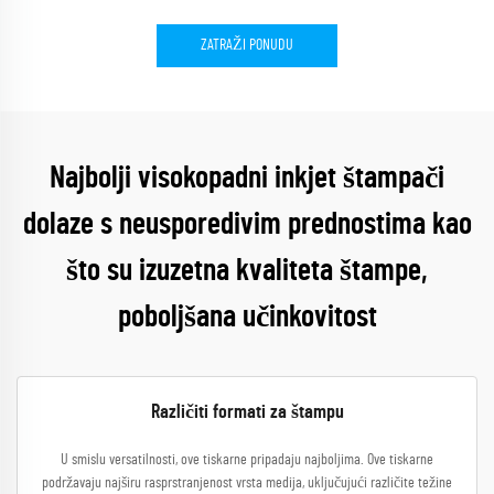
ZATRAŽI PONUDU
Najbolji visokopadni inkjet štampači
dolaze s neusporedivim prednostima kao
što su izuzetna kvaliteta štampe,
poboljšana učinkovitost
Različiti formati za štampu
U smislu versatilnosti, ove tiskarne pripadaju najboljima. Ove tiskarne
podržavaju najširu rasprstranjenost vrsta medija, uključujući različite težine