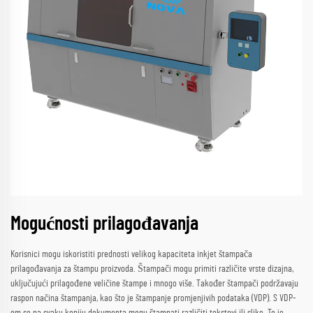
Mogućnosti prilagođavanja
Korisnici mogu iskoristiti prednosti velikog kapaciteta inkjet štampača
prilagođavanja za štampu proizvoda. Štampači mogu primiti različite vrste dizajna,
uključujući prilagođene veličine štampe i mnogo više. Također štampači podržavaju
raspon načina štampanja, kao što je štampanje promjenjivih podataka (VDP). S VDP-
om se na svaku kopiju dokumenta mogu štampati različiti tekstovi ili slike. To je