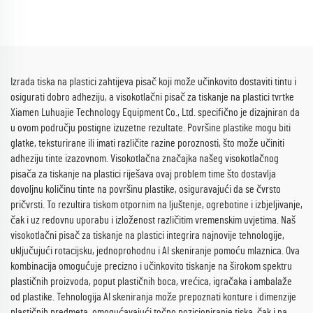
Izrada tiska na plastici zahtijeva pisač koji može učinkovito dostaviti tintu i
osigurati dobro adheziju, a visokotlačni pisač za tiskanje na plastici tvrtke
Xiamen Luhuajie Technology Equipment Co., Ltd. specifično je dizajniran da
u ovom području postigne izuzetne rezultate. Površine plastike mogu biti
glatke, teksturirane ili imati različite razine poroznosti, što može učiniti
adheziju tinte izazovnom. Visokotlačna značajka našeg visokotlačnog
pisača za tiskanje na plastici riješava ovaj problem time što dostavlja
dovoljnu količinu tinte na površinu plastike, osiguravajući da se čvrsto
pričvrsti. To rezultira tiskom otpornim na ljuštenje, ogrebotine i izbjeljivanje,
čak i uz redovnu uporabu i izloženost različitim vremenskim uvjetima. Naš
visokotlačni pisač za tiskanje na plastici integrira najnovije tehnologije,
uključujući rotacijsku, jednoprohodnu i AI skeniranje pomoću mlaznica. Ova
kombinacija omogućuje precizno i učinkovito tiskanje na širokom spektru
plastičnih proizvoda, poput plastičnih boca, vrećica, igračaka i ambalaže
od plastike. Tehnologija AI skeniranja može prepoznati konture i dimenzije
plastičnih predmeta, omogućavajući točno pozicioniranje tiska, čak i na