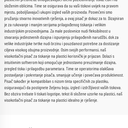
složenim oblicima. Time se osigurava da su vaši tiskovi uvijek na pravom
mjestu, poboljšavajući ukupni izgled vaših proizvoda. Posvećeni smo
pružanju stvarno inovativnih rješenja, a ovaj pisač je dokaz za to. Dizajniran
je za rukovanje i manjim serijama prilagođenog tiskanja i velikim
industrijskim proizvodnjama. Za male poslovnice nudi fleksibilnost u
stvaranju jedinstvenih dizajna i ispunjenju prilagođenih narudžbi, dok za
velike industrijske tvrtke nudi brzinu i pouzdanost potrebne za dostizanje
ciljeva visokog obujma proizvodnje. Osim svojih performansi, naš
visokotlačni pisač za tiskanje na plastici korisnički je prijazan. Dolazi s
intuitivnim softverom koji omogućuje jednostavno preuzimanje dizajna,
pregled tiska i prilagodbu parametara. Time se operatorima olakšava
postavljanje i pokretanje pisača, smanjuje učenje i povećava produktivnost.
Pisač također je kompatibilan s nizom tinta specifičnih za plastiku,
osiguravajući da postignete željenu boju, izgled i izdržljivost vaših tiskova.
Bez obzira trebate li tiskati logotipe, tekst ili složene uzorke na plastici, naš
visokotlačni pisač za tiskanje na plastici idealno je rješenje.