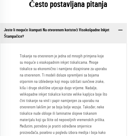
Često postavljana pitanja
Jeste li moguće štampati Na otvorenom koristeći Visokošpadne Inkjet
Štampačice?
Tiskanje na otvorenom je jedna od mnogih primjena koje
su moguće s visokopadnim inkjet tiskalicama. Mnoge
tiskalice su ekonomično i namijeno dizajnirane za uporabu
na otvorenom. Ti modeli dolaze opremljeni sa bojama
otpornim na izbledenje koji mogu izdržati sunčeve zrake,
kišu i druge okolišne utjecaje dugo vrijeme. Nadalje,
velikopadne inkjet tiskalice koriste velike kapljice boje što
čini tiskanje na vinil i papir namijenjen za uporabu na
otvorenom lakšim jer se boja bolje vezuje. Također, neke
tiskalice nude obloge ili laminatne slojeve tiskanom
materijalu koji ga štite od nepovoljnih vremenskih prilika.
Međutim, potrebno je pratiti određene smjernice
proizvođača, posebno u pogledu izbora medija i boja kako