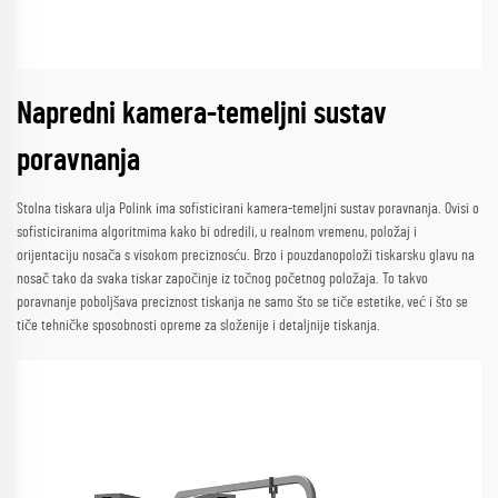
Napredni kamera-temeljni sustav
poravnanja
Stolna tiskara ulja Polink ima sofisticirani kamera-temeljni sustav poravnanja. Ovisi o
sofisticiranima algoritmima kako bi odredili, u realnom vremenu, položaj i
orijentaciju nosača s visokom preciznosću. Brzo i pouzdanopoloži tiskarsku glavu na
nosač tako da svaka tiskar započinje iz točnog početnog položaja. To takvo
poravnanje poboljšava preciznost tiskanja ne samo što se tiče estetike, već i što se
tiče tehničke sposobnosti opreme za složenije i detaljnije tiskanja.