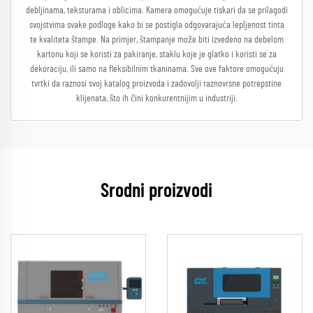
debljinama, teksturama i oblicima. Kamera omogućuje tiskari da se prilagodi
svojstvima svake podloge kako bi se postigla odgovarajuća lepljenost tinta
te kvaliteta štampe. Na primjer, štampanje može biti izvedeno na debelom
kartonu koji se koristi za pakiranje, staklu koje je glatko i koristi se za
dekoraciju, ili samo na fleksibilnim tkaninama. Sve ove faktore omogućuju
tvrtki da raznosi svoj katalog proizvoda i zadovolji raznovrsne potrepstine
klijenata, što ih čini konkurentnijim u industriji.
Srodni proizvodi