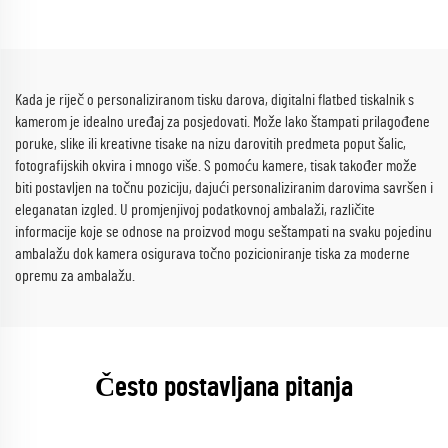
opcionalno)
Kada je riječ o personaliziranom tisku darova, digitalni flatbed tiskalnik s
kamerom je idealno uređaj za posjedovati. Može lako štampati prilagođene
poruke, slike ili kreativne tisake na nizu darovitih predmeta poput šalic,
fotografijskih okvira i mnogo više. S pomoću kamere, tisak također može
biti postavljen na točnu poziciju, dajući personaliziranim darovima savršen i
eleganatan izgled. U promjenjivoj podatkovnoj ambalaži, različite
informacije koje se odnose na proizvod mogu seštampati na svaku pojedinu
ambalažu dok kamera osigurava točno pozicioniranje tiska za moderne
opremu za ambalažu.
Često postavljana pitanja