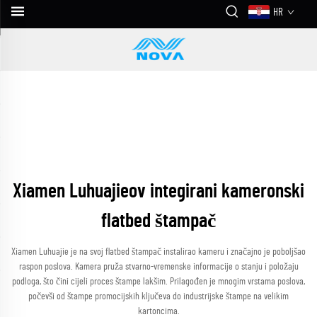
HR
Xiamen Luhuajieov integirani kameronski
flatbed štampač
Xiamen Luhuajie je na svoj flatbed štampač instalirao kameru i značajno je poboljšao
raspon poslova. Kamera pruža stvarno-vremenske informacije o stanju i položaju
podloga, što čini cijeli proces štampe lakšim. Prilagođen je mnogim vrstama poslova,
počevši od štampe promocijskih ključeva do industrijske štampe na velikim
kartoncima.