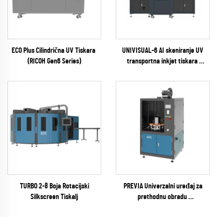
ECO Plus Cilindrična UV Tiskara
UNIVISUAL-6 AI skeniranje UV
(RICOH Gen6 Series)
transportna inkjet tiskara
(RICOH Gen6 Series)
TURBO 2-8 Boja Rotacijski
PREVIA Univerzalni uređaj za
Silkscreen Tiskalj
prethodnu obradu
(plazma / plamena / pyrosil