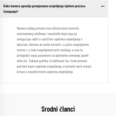
Kako kamera upravlja promjenama osvjetljenja tijekom procesa
štampanja?
Kamera našeg printera ima sofisticiranu kontrolu
automatskog izloženja i ravnoteže boja koja joj
omogućuje raditi u različitim uvjetima osvjetljenja s
lakoćom. Kamera se može koristiti i u jarko osvjetljenom
tvornici i u loše osvjetljenom print studioju, a ona će
prilagoditi svoje parametre za optimalno snimanje jasnih
slika tla. Tiskane grafike će definirati tla i funkcionirati
pod bilo kojim uvjetima osvjetljenja, a korisnik neće morati
brinuti o neuniformnim uvjetima osvjetljenja.
Srodni članci