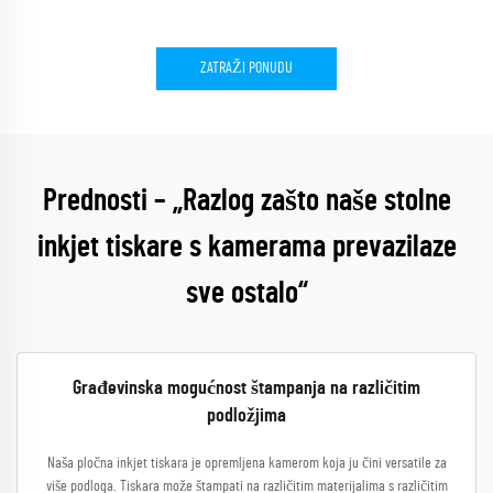
ZATRAŽI PONUDU
Prednosti – „Razlog zašto naše stolne
inkjet tiskare s kamerama prevazilaze
sve ostalo“
Građevinska mogućnost štampanja na različitim
podložjima
Naša pločna inkjet tiskara je opremljena kamerom koja ju čini versatile za
više podloga. Tiskara može štampati na različitim materijalima s različitim