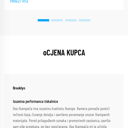
PRIKAŽI VIŠE
oCJENA KUPCA
Brooklyn
Izuzetna performanca tiskalnice
Ova štampača ima izuzetnu kvalitetu štampe. Kamera pomaže postići
točnost boja, čuvanje detalja i savršeno poravnanje unutar štampanih
materijala. Pored prilagođenih oznaka i promotivnih zastavica, završio
sam više projekata, svi bez razočaranja. Ova štampača mi je učinila