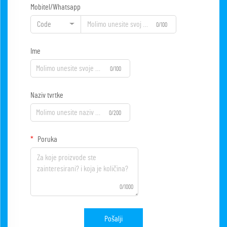
Mobitel/Whatsapp
Code
0/100
Ime
0/100
Naziv tvrtke
0/200
Poruka
0/1000
Pošalji