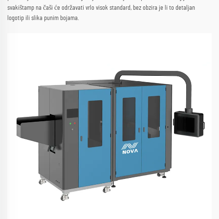
svakištamp na čaši će održavati vrlo visok standard, bez obzira je li to detaljan
logotip ili slika punim bojama.