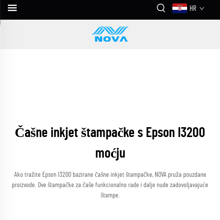
HR
Čašne inkjet štampačke s Epson I3200
moćju
Ako tražite Epson I3200 bazirane čašne inkjet štampačke, NOVA pruža pouzdane
proizvode. Ove štampačke za čaše funkcionalno rade i dalje nude zadovoljavajuće
štampe.