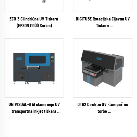
ECO-3 Cilindrična UV Tiskara
DIGITUBE Rotacijska Cijevna UV
(EPSON I1600 Series)
Tiskara
(EPSON I1600 Series)
UNIVISUAL-6 AI skeniranje UV
DTB2 Direktni UV štampač na
transportna inkjet tiskara
torbe
(RICOH Gen6 Series)
(EPSON I3200 Series)