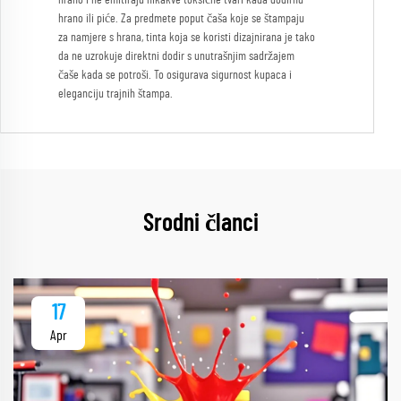
hrano i ne emitiraju nikakve toksične tvari kada dodirnu
hrano ili piće. Za predmete poput čaša koje se štampaju
za namjere s hrana, tinta koja se koristi dizajnirana je tako
da ne uzrokuje direktni dodir s unutrašnjim sadržajem
čaše kada se potroši. To osigurava sigurnost kupaca i
eleganciju trajnih štampa.
Srodni članci
17
Apr