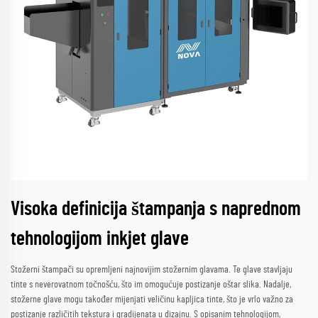
Visoka definicija štampanja s naprednom
tehnologijom inkjet glave
Stožerni štampači su opremljeni najnovijim stožernim glavama. Te glave stavljaju
tinte s neverovatnom točnošću, što im omogućuje postizanje oštar slika. Nadalje,
stožerne glave mogu također mijenjati veličinu kapljica tinte, što je vrlo važno za
postizanje različitih tekstura i gradijenata u dizajnu. S opisanim tehnologijom,