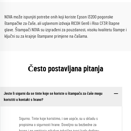
NOVA može ispunjiti potrebe onih koji koriste Epson I3200 pogonske
štampačke za čaše, ali uglavnom izdvaja RICOH Gen6 i Riso CF3R štapne
glave. Štampači NOVA su izgrađeni za pouzdanost, visoku kvalitetu štampe i
ključni su za krajnje štampane primjene na čašama.
Često postavljana pitanja
Jeste li sigurni da se tinte koje se koriste u štampaču za čaše mogu
koristiti u kontakt s hrano?
Sigurno. Tinte koje koristimo, i sve uopće, su u skladu s
propisima o sigurnosti hrane. Dovoljno su bezbedne za