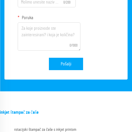
0/200
Poruka
0/1000
Pošalji
inkjet štampač za čaše
rotacijski štampač za čaše s inkjet printom