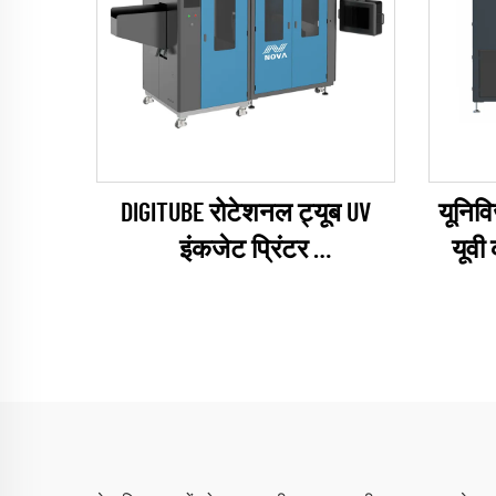
DIGITUBE रोटेशनल ट्यूब UV
यूनिव
इंकजेट प्रिंटर
यूवी
(EPSON I1600 सीरीज)
(