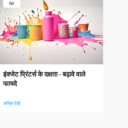
Apr
Ap
इंकज
इंक्जेट प्रिंटर्स के दक्षता - बढ़ावे वाले
डूब 
फायदे
अधिक द
अधिक देखें