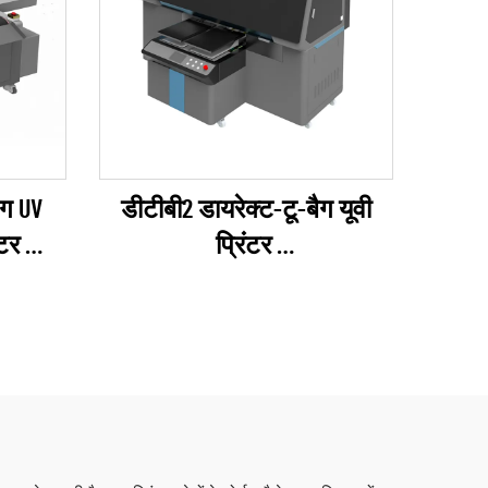
ंग UV
डीटीबी2 डायरेक्ट-टू-बैग यूवी
ंटर
प्रिंटर
s)
(EPSON I3200 Series)