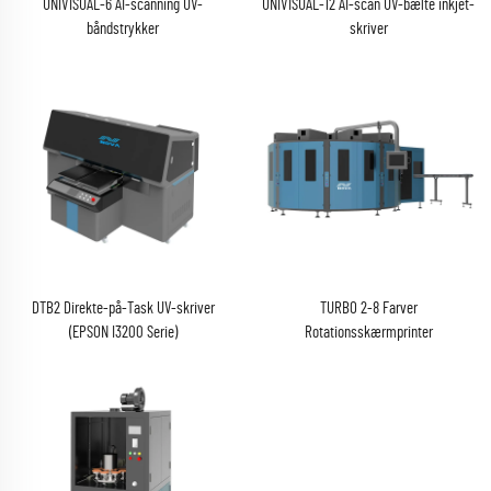
UNIVISUAL-6 AI-scanning UV-
UNIVISUAL-12 AI-scan UV-bælte inkjet-
båndstrykker
skriver
(RICOH Gen6 Serie)
(RICOH Gen6 Serie)
DTB2 Direkte-på-Task UV-skriver
TURBO 2-8 Farver
(EPSON I3200 Serie)
Rotationsskærmprinter