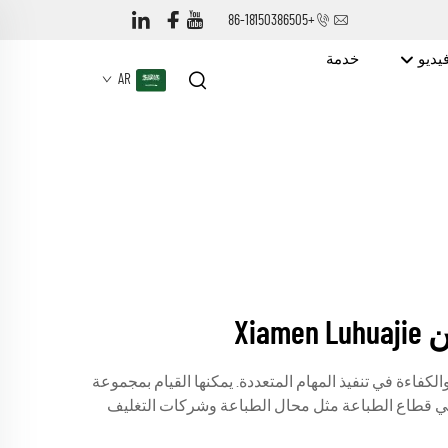
+86-18150386505
يديو
خدمة
AR
Xi
أربع ألوان وهي مُحسّنة للأداء السريع والكفاءة في تنفيذ المهام المتعددة. يمكنها القيام بمجموعة
في قطاع الطباعة مثل محال الطباعة وشركات التغليف