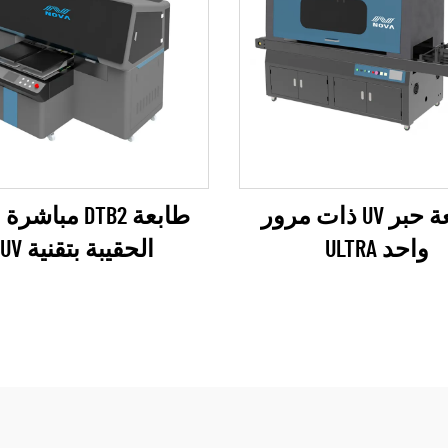
طابعة حبر UV ذات مرور
طابعة DTB2 مباش
واحد ULTRA
الحقيبة بتقنية UV
ة RICOH Gen6)
(سلسلة EPSON I3200)